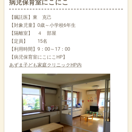
病児保育室にこにこ
【嘱託医】東 克己
【対象児童】0歳～小学校6年生
【隔離室】 ４ 部屋
【定員】 15名
【利用時間】9：00～17：00
【病児保育室にこにこHP】
あずま子ども家庭クリニックHP内